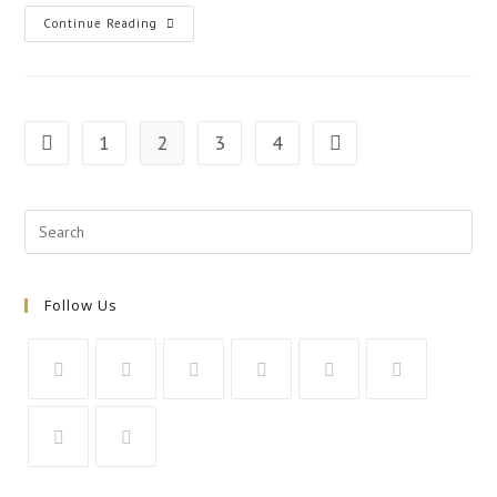
To
Continue Reading
So
Pomurski
MTB
Prvaki
2024!
1
2
3
4
Go to the previous page
Go to the next page
Follow Us