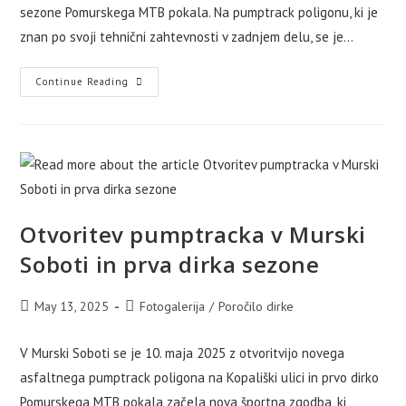
sezone Pomurskega MTB pokala. Na pumptrack poligonu, ki je
znan po svoji tehnični zahtevnosti v zadnjem delu, se je…
V
Continue Reading
Odrancih
Po
Mokrem
In
Suhem
Otvoritev pumptracka v Murski
Soboti in prva dirka sezone
Post
Post
May 13, 2025
Fotogalerija
/
Poročilo dirke
published:
category:
V Murski Soboti se je 10. maja 2025 z otvoritvijo novega
asfaltnega pumptrack poligona na Kopališki ulici in prvo dirko
Pomurskega MTB pokala začela nova športna zgodba, ki