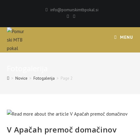
Skip
info@pomurskimtbpokal.si
to
content
MENU
Fotogalerija
>
Novice
>
Fotogalerija
>
Page 2
V Apačah premoč domačinov