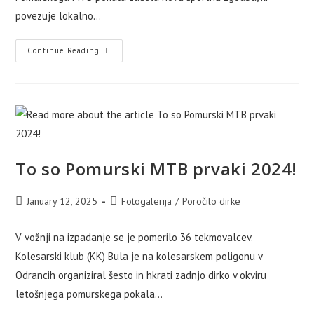
povezuje lokalno…
Otvoritev
Continue Reading
Pumptracka
V
Murski
Soboti
In
Prva
Dirka
Sezone
To so Pomurski MTB prvaki 2024!
Post
Post
January 12, 2025
Fotogalerija
/
Poročilo dirke
published:
category:
V vožnji na izpadanje se je pomerilo 36 tekmovalcev.
Kolesarski klub (KK) Bula je na kolesarskem poligonu v
Odrancih organiziral šesto in hkrati zadnjo dirko v okviru
letošnjega pomurskega pokala…