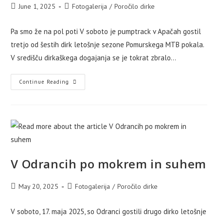
Post
Post
June 1, 2025
Fotogalerija
/
Poročilo dirke
published:
category:
Pa smo že na pol poti V soboto je pumptrack v Apačah gostil
tretjo od šestih dirk letošnje sezone Pomurskega MTB pokala.
V središču dirkaškega dogajanja se je tokrat zbralo…
V
Continue Reading
Apačah
Premoč
Domačinov
V Odrancih po mokrem in suhem
Post
Post
May 20, 2025
Fotogalerija
/
Poročilo dirke
published:
category:
V soboto, 17. maja 2025, so Odranci gostili drugo dirko letošnje