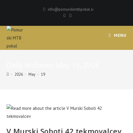
Skip
info@pomurskimtbpokal.si
to
content
MENU
Daily Archives: May 19, 2026
>
2026
>
May
>
19
V Murski Soboti 42 tekmovalcev