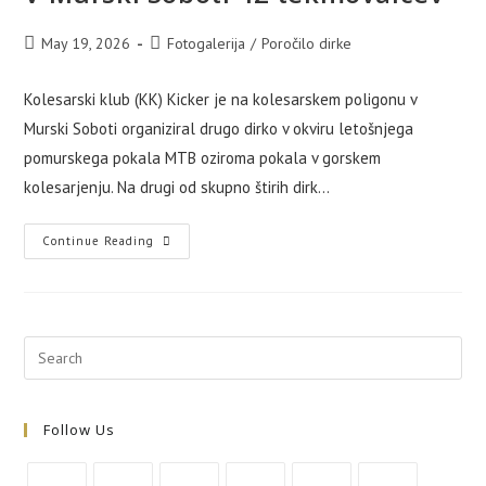
Post
Post
May 19, 2026
Fotogalerija
/
Poročilo dirke
published:
category:
Kolesarski klub (KK) Kicker je na kolesarskem poligonu v
Murski Soboti organiziral drugo dirko v okviru letošnjega
pomurskega pokala MTB oziroma pokala v gorskem
kolesarjenju. Na drugi od skupno štirih dirk…
V
Continue Reading
Murski
Soboti
42
Tekmovalcev
Follow Us